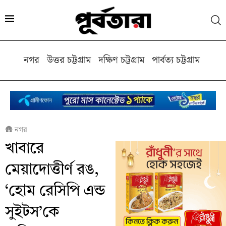
নগর
উত্তর চট্টগ্রাম
দক্ষিণ চট্টগ্রাম
পার্বত্য চট্টগ্রাম
কক্স
🛖
নগর
খাবারে
মেয়াদোত্তীর্ণ রঙ,
‘হোম রেসিপি এন্ড
সুইটস’কে