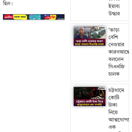
ছিল।
ইয়াবা
উদ্ধার
‘ভাড়া
বেশি
নেওয়ার
কারণআছে
বললেন
সিএনজি
চালক
চট্টগ্রামে
কোটি
টাকা
নিয়ে
আত্মগোপন
এক