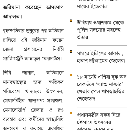
জরিমানা করেছেন ভ্রাম্যমাণ
মায়ের ইন্তেকাল
আদালত।
উখিয়ায় ওয়াশরুম থেকে
বৃহস্পতিবার দুপুরের পর অভিযান
পুলিশ সদস্যের মরদেহ
উদ্ধার
চালিয়ে এই জরিমানা করেন
জেলা প্রশাসনের নির্বাহী
সাগরে ইলিশের আকাল,
ম্যাজিস্ট্রেট জান্নাতুল ফেরদাউস।
হতাশ চট্টগ্রামের জেলেরা
তিনি জানান, অভিযানে
১৮ মাসেই এশিয়া বুক অব
মানবস্বাস্থ্যের জন্য ক্ষতিকর
রেকর্ডসে ‘গ্র্যান্ড মাস্টার’
পরিবেশে খাদ্যদ্রব্য উৎপাদন,
খেতাব পেল খাগড়াছড়ির
শেহেজাদ
মেয়াদবিহীন খাদ্যপণ্য সংরক্ষণ,
মেয়াদোত্তীর্ণ ফ্লেবার ও রঙ
প্রধানমন্ত্রীর সফর ঘিরে
ব্যবহার এবং কর্মীদের স্বাস্থ্যবিধি
চট্টগ্রামে উৎসবের
অনুসরণ না করাসহ একাধিক
আমেজ, বরণে নানা