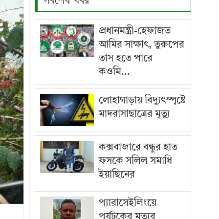
প্রধানমন্ত্রী-হেফাজত
আমির সাক্ষাৎ, তুরুপের
তাস হতে পারে
কওমি...
লোহাগাড়ায় বিদ্যুৎস্পৃষ্টে
মাদরাসাছাত্রের মৃত্যু
কক্সবাজারে বন্ধুর হাত
ফসকে সলিল সমাধি
ইয়াছিনের
প্যারাসেইলিংয়ে
পর্যটকের মৃত্যুর