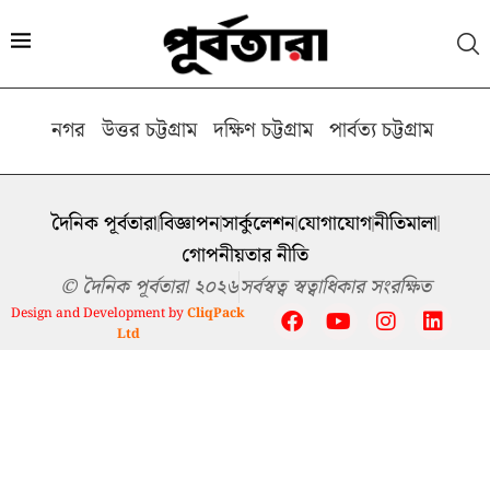
নগর
উত্তর চট্টগ্রাম
দক্ষিণ চট্টগ্রাম
পার্বত্য চট্টগ্রাম
কক্স
দৈনিক পূর্বতারা
বিজ্ঞাপন
সার্কুলেশন
যোগাযোগ
নীতিমালা
গোপনীয়তার নীতি
© দৈনিক পূর্বতারা ২০২৬
সর্বস্বত্ব স্বত্বাধিকার সংরক্ষিত
Design and Development by
CliqPack
Ltd